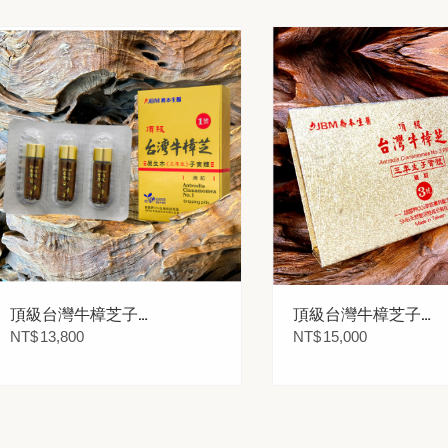
頂級台灣牛樟芝子實
頂級台灣牛樟芝子實
體1號滴粒-紙盒 3瓶
體3號滴粒
NT$
13,800
NT$
15,000