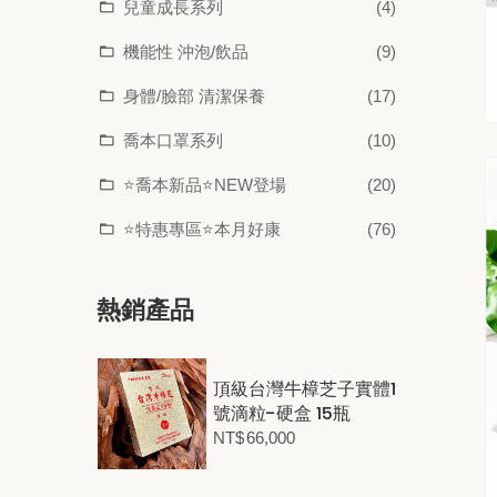
兒童成長系列
(4)
機能性 沖泡/飲品
(9)
身體/臉部 清潔保養
(17)
喬本口罩系列
(10)
⭐喬本新品⭐NEW登場
(20)
⭐特惠專區⭐本月好康
(76)
熱銷產品
頂級台灣牛樟芝子實體1
號滴粒-硬盒 15瓶
NT$
66,000