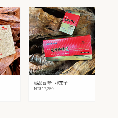
極品台灣牛樟芝子實
體小圓粒 15瓶
NT$
17,250