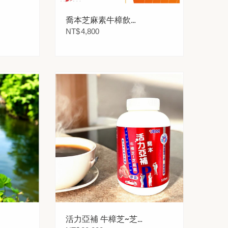
喬本芝麻素牛樟飲
24瓶
NT$
4,800
活力亞補 牛樟芝~芝