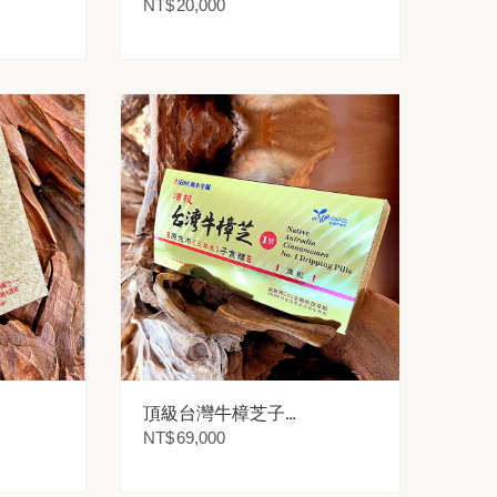
麻素膠囊 500粒
NT$
20,000
頂級台灣牛樟芝子實
體1號滴粒-紙盒 15瓶
NT$
69,000