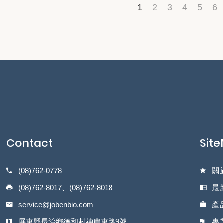
1
2
3
4
5
6
Contact
Sit
(08)762-0778
關
(08)762-8017、(08)762-8018
最
service@jobenbio.com
產
屏東縣長治鄉德和村神農東路9號
專