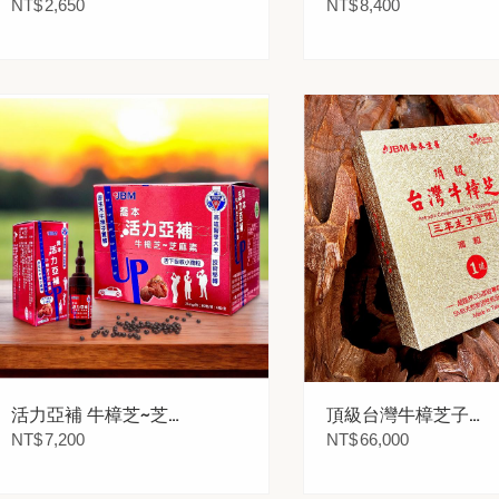
麻素膠囊 60粒
麻素膠囊 200粒
NT$
2,650
NT$
8,400
活力亞補 牛樟芝~芝
頂級台灣牛樟芝子實
麻素小滴粒 6瓶裝
體1號滴粒-硬盒 15瓶
NT$
7,200
NT$
66,000