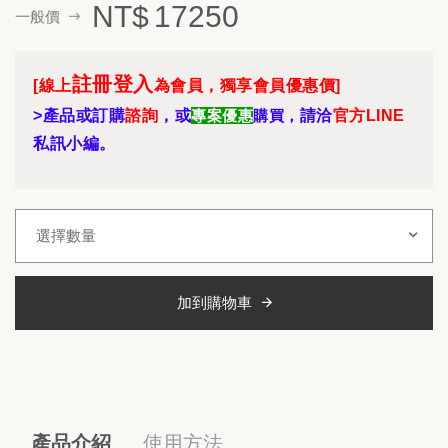
NT$
17250
一般價
註冊登入
[線上
為會員，獨享會員優惠價]
>產品或訂購
諮詢
，或
專案優惠
購買，
請洽
官方LINE
私訊小編。
加到購物車
產品介紹
使用方法