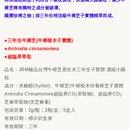
樟芝稀有獨特之成分被破壞。
國寶珍稀之物 | 採三年生特頂級牛樟芝子實體精萃而成。
●三年生牛樟芝(牛樟椴木子實體)
●
Antrodia cinnamomea
●超臨界萃取
品名：JBM極品台灣牛樟芝原生木三年生子實體 濃縮小圓
粒
成分：木糖醇(Xylitol)、牛樟芝(牛樟椴木培養樟芝子實體
Antrodia Cinnamomea
超臨界CO
萃取物)、超臨界CO
2
2
芝麻萃取物(含芝麻素)
包裝容量：2g/瓶；3瓶/盒；5盒入
有效日期：標示於盒身
有效期限：三年