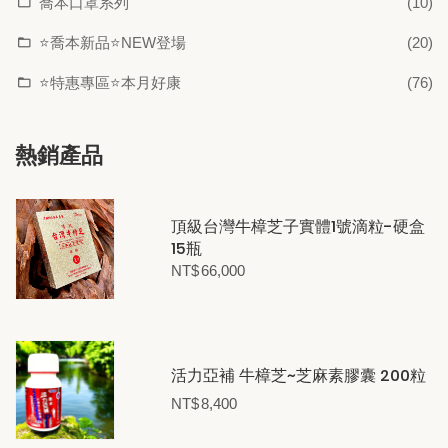
喬本口罩系列
(10)
⭐喬本新品⭐NEW登場
(20)
⭐特惠專區⭐本月好康
(76)
熱銷產品
頂級台灣牛樟芝子實體1號滴粒-硬盒
15瓶
NT$
66,000
活力亞補 牛樟芝~芝麻素膠囊 200粒
NT$
8,400