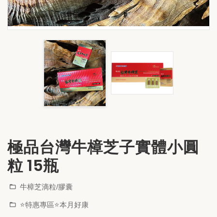
極品台灣牛樟芝子實體小圓
粒 15瓶
牛樟芝滴粒/膠囊
⭐特惠專區⭐本月好康