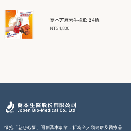
喬本芝麻素牛樟飲 24瓶
NT$
4,800
懷抱「慈悲心懷」開創喬本事業，祈為全人類健康及醫療品