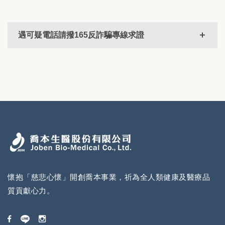
遇可疑電話請撥165反詐騙專線求證
懷抱「慈悲心懷」開創喬本事業，祈為全人類健康及醫療品
質貢獻心力。