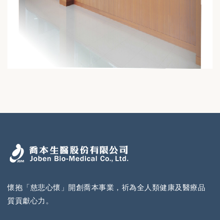
懷抱「慈悲心懷」開創喬本事業，祈為全人類健康及醫療品
質貢獻心力。