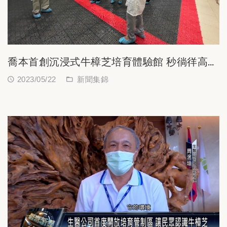
喬本首創沉浸式牛樟芝培育體驗館 秒徜徉高山
森林芬多精中
2023/05/22
新聞集錦