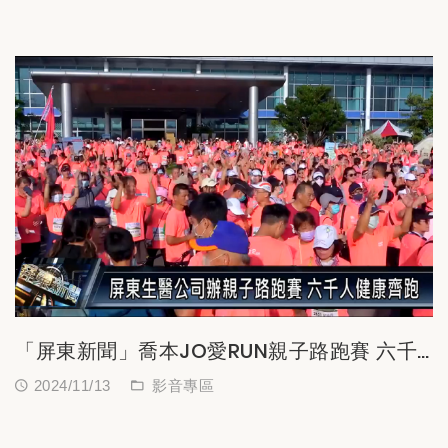
「屏東新聞」喬本JO愛RUN親子路跑賽 六千
人健康齊跑
2024/11/13
影音專區