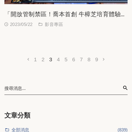
「開放管制禁區！喬本首創 牛樟芝培育體驗館
秘境參觀」新聞
2023/05/22
影音專區
1
2
3
4
5
6
7
8
9
文章分類
全部消息
(839)