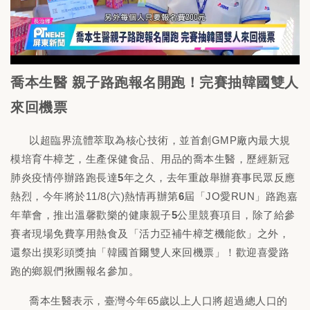
喬本生醫 親子路跑報名開跑！完賽抽韓國雙人
來回機票
以超臨界流體萃取為核心技術，並首創GMP廠內最大規
模培育牛樟芝，生產保健食品、用品的喬本生醫，歷經新冠
肺炎疫情停辦路跑長達
5
年之久，去年重啟舉辦賽事民眾反應
熱烈，今年將於11/8(六)熱情再辦第
6
屆「JO愛RUN」路跑嘉
年華會，推出溫馨歡樂的健康親子
5
公里競賽項目，除了給參
賽者現場免費享用熱食及「活力亞補牛樟芝機能飲」之外，
還祭出摸彩頭獎抽「韓國首爾雙人來回機票」！歡迎喜愛路
跑的鄉親們揪團報名參加。
喬本生醫表示，臺灣今年65歲以上人口將超過總人口的