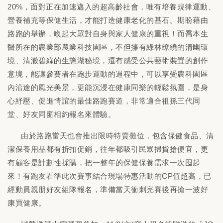
20%，面對正在加速邁入的超高齡社會，唯有培養規律運動、
營養補充等保健生活，才能打造健康老化的基石。期盼藉由
路跑的舉辦，喚起大眾對自身與家人健康的重視！而喬本生
醫所在的農業部農業科技園區，不但擁有綠林繚繞的清幽環
境、清澈碧綠的生態湖秘境，還有感受公共藝術裝置的創作
意境，能讓參賽者在跑步運動的過程中，可以享受農科園區
內沿途的風光美景，更能沉浸在健康同樂的輕鬆氛圍，是身
心紓壓、促進情誼的最佳路跑賽道，非常適合祖孫三代同
堂、好友同窗相約報名來體驗。
由於路跑當天也會推出限時特賣攤位，包含保健食品、清
潔保養用品都有折扣促銷，往年都吸引民眾掃貨搶便宜，更
有顧客是計劃性採購，把一整年的保健保養需求一次囤起
來！有跑友看準此次賽事結合現場特惠活動的CP值超高，已
經動員親朋好友組隊報名，準備當天衝刺完賽後再搶一波好
康買健康。