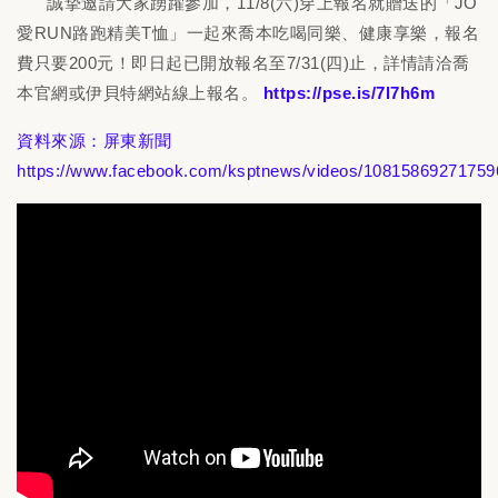
誠摯邀請大家踴躍參加，11/8(六)穿上報名就贈送的「JO
愛RUN路跑精美T恤」一起來喬本吃喝同樂、健康享樂，報名
費只要200元！即日起已開放報名至7/31(四)止，詳情請洽喬
本官網或伊貝特網站線上報名。
https://pse.is/7l7h6m
資料來源：屏東新聞
https://www.facebook.com/ksptnews/videos/10815869271759