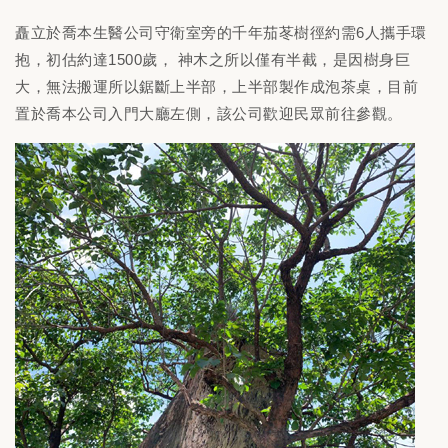
矗立於喬本生醫公司守衛室旁的千年茄苳樹徑約需6人攜手環
抱，初估約達1500歲， 神木之所以僅有半截，是因樹身巨
大，無法搬運所以鋸斷上半部，上半部製作成泡茶桌，目前
置於喬本公司入門大廳左側，該公司歡迎民眾前往參觀。