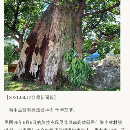
【2021.08.12台灣新聞報】
「喬本生醫有棵護國神樹 千年茄苳」
民國98年8月8日的莫拉克風災造成前高雄縣甲仙鄉小林村被