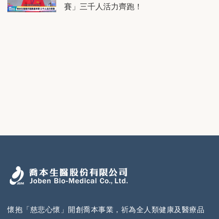
賽」三千人活力齊跑！
懷抱「慈悲心懷」開創喬本事業，祈為全人類健康及醫療品