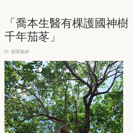
「喬本生醫有棵護國神樹
千年茄苳」
新聞集錦