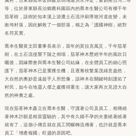
滅村，台東縣知本金帥飯店倒塌遭洪水沖走，重創南台灣...等
等，位於屏東縣長治鄉農科園區內的喬本生醫公司有棵千年
茄苳樹，該樹於知本溪上游遭土石流沖刷導致河道改變，未
衝垮村落，因此解救了一個部落，稱之為「護國神樹」絕對
名符其實。
喬本生醫黃文田董事長表示，當年的莫拉克風災，千年茄苳
樹，在土石流侵襲下隨之倒塌，茄苳神木歷經半年的風吹日
曬後，因緣際會與喬本生醫公司結緣，在全體員工的細心照
護下，茄苳神木已是重獲生機，且逐漸枝繁葉茂綠意盎然，
大自然的奧妙是遠超乎人所想像，該神木在關鍵時刻護佑了
村民，如今在地靈人傑之處獲得重生，讓大家再次見證大自
然的神奧之處。
現在茄苳神木矗立在喬本生醫，守護著公司及員工，相傳繞
著神木許願是相當靈驗的，其中有久婚不孕的夫妻繞著繞著
就有了，這個小傳言就在員工間輾轉流傳著，也許就是喬本
員工「增產報國」旺盛的原因吧。