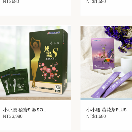
NT$
680
NT$
1,580
小小腰 秘蜜S 激SO
小小腰 葛花茶PLUS
胜肽
NT$
3,980
NT$
1,680