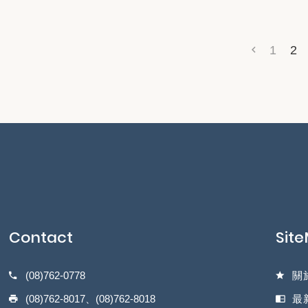
1
2
Contact
Sit
(08)762-0778
關
(08)762-8017、(08)762-8018
最