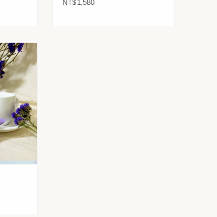
+E[膠囊]
NT$
1,580