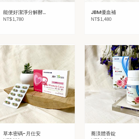
能便好潔淨分解酵素
JBM優血補
錠
NT$
1,780
NT$
1,480
草本密碼-月仕安
蕎渼體香錠