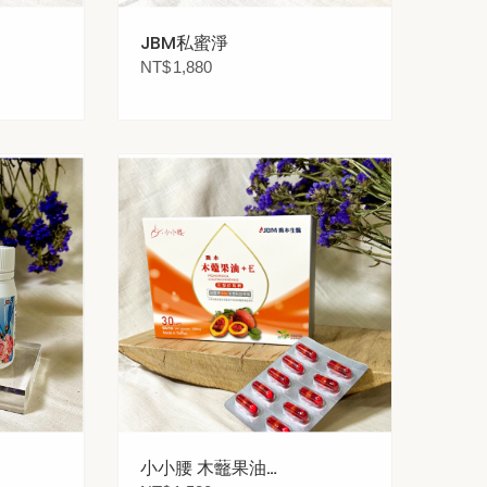
JBM私蜜淨
NT$
1,880
小小腰 木虌果油