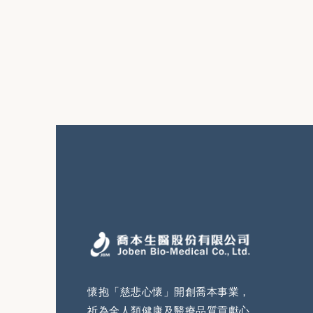
懷抱「慈悲心懷」開創喬本事業，
祈為全人類健康及醫療品質貢獻心