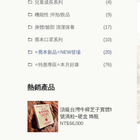
兒童成長系列
(4)
機能性 沖泡/飲品
(9)
身體/臉部 清潔保養
(17)
喬本口罩系列
(10)
⭐喬本新品⭐NEW登場
(20)
⭐特惠專區⭐本月好康
(76)
熱銷產品
頂級台灣牛樟芝子實體1
號滴粒-硬盒 15瓶
NT$
66,000