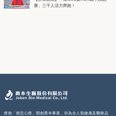
賽」三千人活力齊跑！
懷抱「慈悲心懷」開創喬本事業，祈為全人類健康及醫療品